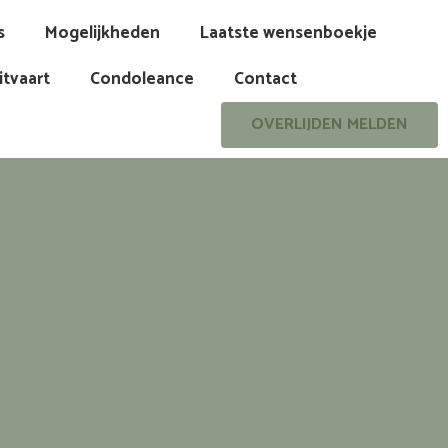
s
Mogelijkheden
Laatste wensenboekje
itvaart
Condoleance
Contact
OVERLIJDEN MELDEN