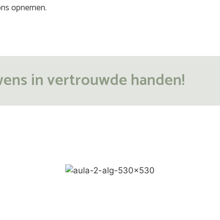
 ons opnemen.
wens in vertrouwde handen!