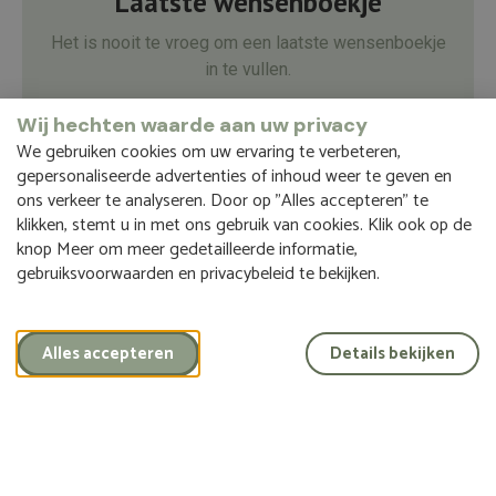
Laatste wensenboekje
Het is nooit te vroeg om een laatste wensenboekje
in te vullen.
Wij hechten waarde aan uw privacy
We gebruiken cookies om uw ervaring te verbeteren,
Vraag een laatste wensenboekje aan
gepersonaliseerde advertenties of inhoud weer te geven en
ons verkeer te analyseren. Door op "Alles accepteren" te
klikken, stemt u in met ons gebruik van cookies. Klik ook op de
knop Meer om meer gedetailleerde informatie,
gebruiksvoorwaarden en privacybeleid te bekijken.
Kennismakingsgesprek
Alles accepteren
Details bekijken
Maak kennis met ons; bespreek uw wensen, schep
rust en ruimte.
Plan een gesprek in